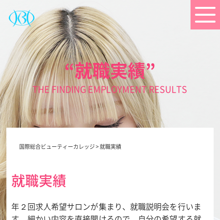
“就職実績”
THE FINDING EMPLOYMENT RESULTS
国際総合ビューティーカレッジ
>
就職実績
就職実績
年２回求人希望サロンが集まり、就職説明会を行いま
す。細かい内容を直接聞けるので、自分の希望する就